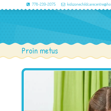
778-239-2075
kidszonechildcarecentre@h
Proin metus