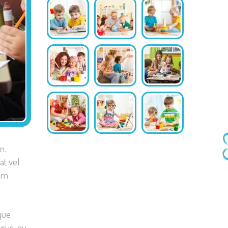
n.
at vel
rem
que
urus, eu