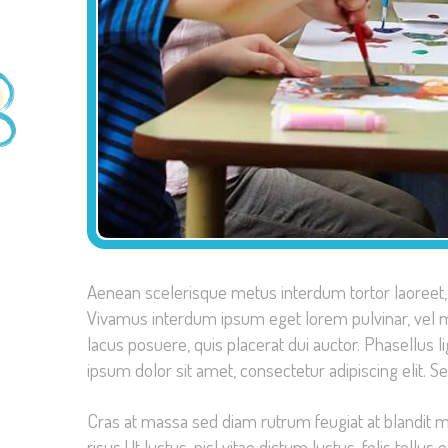
Aenean scelerisque metus interdum tortor laoree
Vivamus interdum ipsum eget lorem pulvinar, vel mo
lacus posuere, quis placerat dui auctor. Phasellus li
ipsum dolor sit amet, consectetur adipiscing elit. Se
Cras at massa sed diam rutrum feugiat at blandit m
risus.Ut luctus, nisl vitae dictum luctus, felis tellu