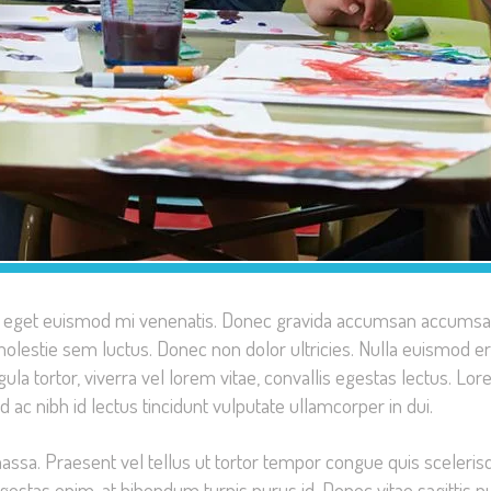
t, eget euismod mi venenatis. Donec gravida accumsan accumsa
lestie sem luctus. Donec non dolor ultricies. Nulla euismod er
gula tortor, viverra vel lorem vitae, convallis egestas lectus. Lo
d ac nibh id lectus tincidunt vulputate ullamcorper in dui.
assa. Praesent vel tellus ut tortor tempor congue quis sceleris
s egestas enim, at bibendum turpis purus id. Donec vitae sagittis p