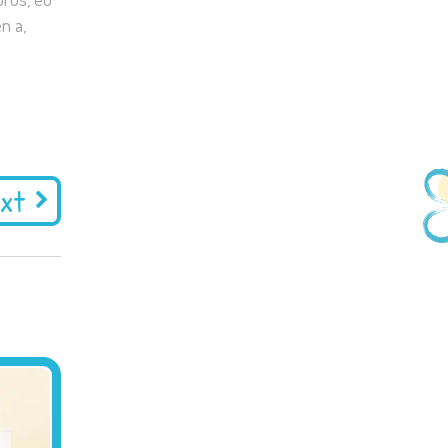
n a,
xt