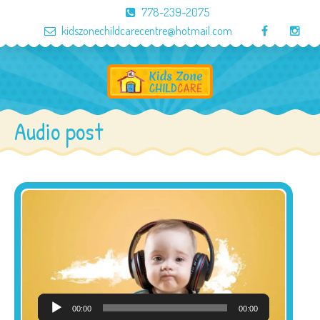
778-239-2075
kidszonechildcarecentre@hotmail.com
Audio post
Audio
00:00
00:00