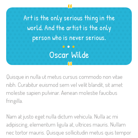
Art is the only serious thing in the
world. And the artist is the only
.
.
.
person who is never serious.
Oscar Wilde
Quisque in nulla ut metus cursus commodo non vitae
nibh. Curabitur euismod sem vel velit blandit, sit amet
molestie sapien pulvinar. Aenean molestie faucibus
fringilla.
Nam at justo eget nulla dictum vehicula. Nulla ac mi
adipiscing, elementum ligula at, ultrices mauris. Nullam
nec tortor mauris. Quisque sollicitudin metus quis tempor