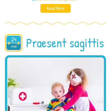
Read More
Praesent sagittis
24
2015
MAR